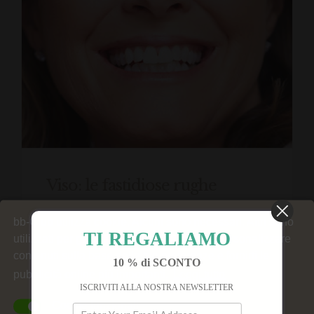
Viso: le fastidiose rughe
bb-Club utilizza cookie. Alcuni sono necessari. Altri sono
TI REGALIAMO
utilizzati per generare statistiche del sito, personalizzare
contenuti sulla base delle tue preferenze e fornirti le
10 % di SCONTO
pubblicità online più importanti.
Leggi tutto
ISCRIVITI ALLA NOSTRA NEWSLETTER
Cookie funzionali