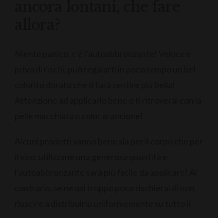
ancora lontani, che fare
allora?
Niente panico, c’è l’autoabbronzante! Veloce e
privo di rischi, può regalarti in poco tempo un bel
colorito dorato che ti farà sentire più bella!
Attenzione ad applicarlo bene o ti ritroverai con la
pelle macchiata o color arancione!
Alcuni prodotti vanno bene sia per il corpo che per
il viso, utilizzane una generosa quantità e
l’autoabbronzante sarà più facile da applicare! Al
contrario, se ne usi troppo poco rischierai di non
riuscire a distribuirlo uniformemente su tutto il