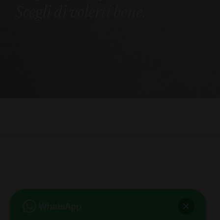
Scegli di volerti bene.
bb club bellezza&benessere
Via Roma, 49 - Mortara - Tel. 0384.93364
© COPYRIGHT -
2026 BB-CLUB BELLEZZA & BENESSERE MORTARA