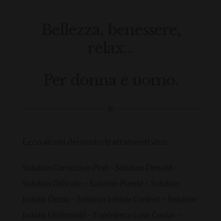
Bellezza, benessere,
relax…
Per donna e uomo.
Ecco alcuni dei nostri trattamenti viso:
Solution Corrective-Peel – Solution Densité –
Solution Délicate – Solution Pureté – Solution
Initiale Detox – Solution Initiale Confort – Solution
Initiale Uniformité – Expérience Luxe Caviar –