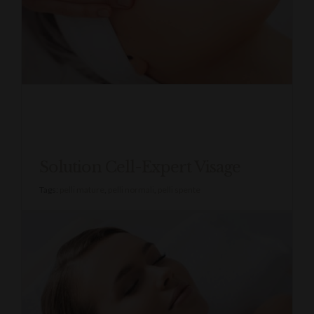
Solution Cell-Expert Visage
Tags:
pelli mature
,
pelli normali
,
pelli spente