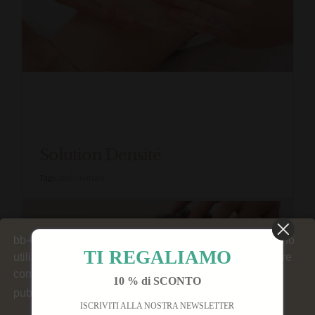
Solution Densité
Tags:
pelli mature
bb-Club utilizza cookie. Alcuni sono necessari. Altri sono
TI REGALIAMO
utilizzati per generare statistiche del sito, personalizzare
contenuti sulla base delle tue preferenze e fornirti le
10 % di SCONTO
pubblicità online più importanti.
Leggi tutto
ISCRIVITI ALLA NOSTRA NEWSLETTER