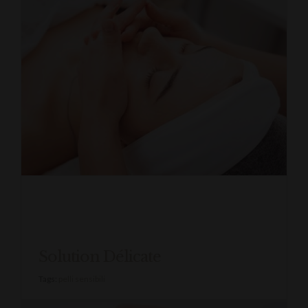
Solution Délicate
Tags:
pelli sensibili