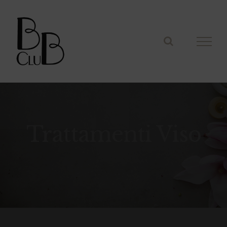
Salta
al
contenuto
Trattamenti Viso