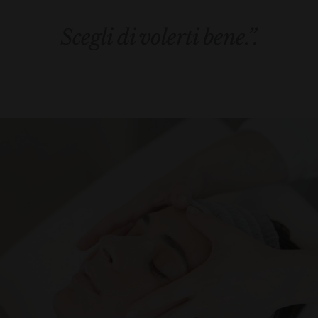
Scegli di volerti bene.”.