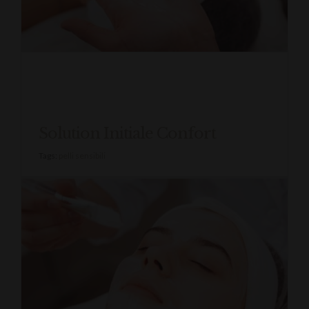
Solution Initiale Confort
Tags:
pelli sensibili