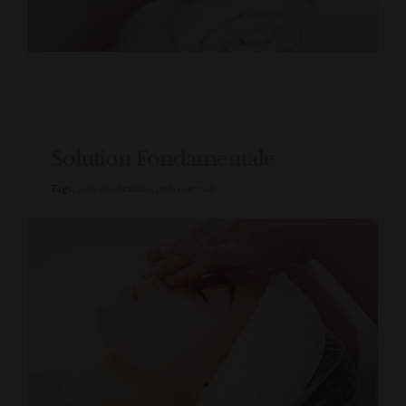
Solution Fondamentale
Tags:
pelli disidratate
,
pelli normali