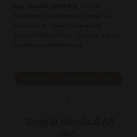
Expérience Anti-Age Privilege – Solution
Nettoyante- Solution Corrective-Plump – Les
Solutions Flash – Solution Fondamentale –
Solution Cell-Expert Visage – Solution Cell-Expert
Visage-Corps – Solution Regard.
SCOPRI TUTTI I TRATTAMENTI VISO
“Scegli la filosofia di BB
club.