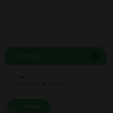
bb club bellezza&benessere
Via Roma, 49 - Mortara - Tel. 0384.93364
© COPYRIGHT -
2026 BB-CLUB BELLEZZA & BENESSERE MORTARA
ALL RIGHTS RESERVED | P. IVA 02660260189 | WEB BY
ZEUS
NOTE LEGALI
|
PRIVACY POLICY
|
COOKIE POLICY
Ciao
Come possiamo aiutarti?
Scrivici qui