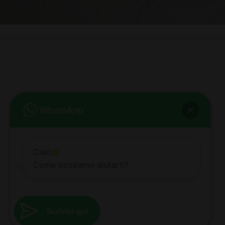
bb club bellezza&benessere
Via Roma, 49 - Mortara - Tel. 0384.93364
© COPYRIGHT -
2026 BB-CLUB BELLEZZA & BENESSERE MORTARA
ALL RIGHTS RESERVED | P. IVA 02660260189 | WEB BY
ZEUS
NOTE LEGALI
|
PRIVACY POLICY
|
COOKIE POLICY
Ciao
Come possiamo aiutarti?
Scrivici qui