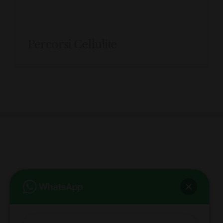
Percorsi Cellulite
bb club bellezza&benessere
Via Roma, 49 - Mortara - Tel. 0384.93364
© COPYRIGHT -
2026 BB-CLUB BELLEZZA & BENESSERE MORTARA
ALL RIGHTS RESERVED | P. IVA 02660260189 | WEB BY
ZEUS
NOTE LEGALI
|
PRIVACY POLICY
|
COOKIE POLICY