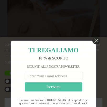
bb-Club utilizza cookie. Alcuni sono necessari. Altri sono
TI REGALIAMO
utilizzati per generare statistiche del sito, personalizzare
contenuti sulla base delle tue preferenze e fornirti le
10 % di SCONTO
pubblicità online più importanti.
Leggi tutto
ISCRIVITI ALLA NOSTRA NEWSLETTER
Cookie funzionali
Statistiche
Iscrivimi
Marketing
Dolcerelax: delizia al cioccolato
Riceverai una mail con il BUONO SCONTO da spendere per
qualsiasi nostro trattamento. Potrai disiscriverti quando vuoi.
Salva preferenze