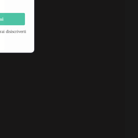
mi
i disiscriverti