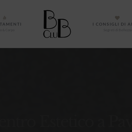
TAMENTI
I CONSIGLI DI 
o & Corpo
Segreti di Bellezza
entro Estetico a Pav