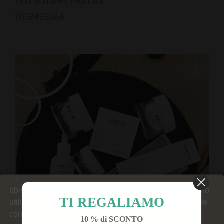
?Via Roma 49, Mortara
?038493364
bb-Club utilizza cookie. Alcuni sono necessari. Altri sono
TI REGALIAMO
utilizzati per generare statistiche del sito, personalizzare
contenuti sulla base delle tue preferenze e fornirti le
10 % di SCONTO