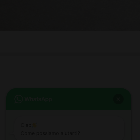
bb club bellezza&benessere
Via Roma, 49 - Mortara - Tel. 0384.93364
© COPYRIGHT -
2026 BB-CLUB BELLEZZA & BENESSERE MORTARA
ALL RIGHTS RESERVED | P. IVA 02660260189 | WEB BY
ZEUS
NOTE LEGALI
|
PRIVACY POLICY
|
COOKIE POLICY
Ciao
Come possiamo aiutarti?