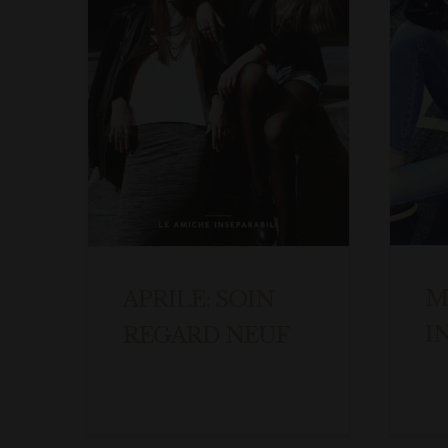
M
APRILE: SOIN
I
REGARD NEUF