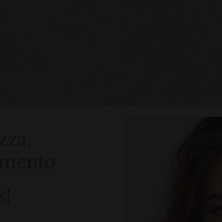
zza,
tamento
s!