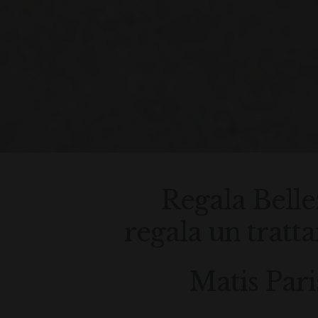
Regala Belle
regala un trat
Matis Pari