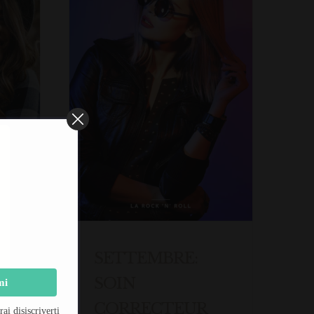
IN
SETTEMBRE:
SOIN
mi
CORRECTEUR
i disiscriverti