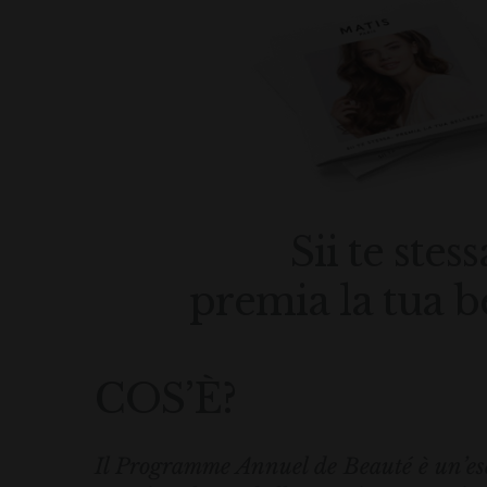
Sii te stess
premia la tua b
COS’È?
Il Programme Annuel de Beauté è un’esc