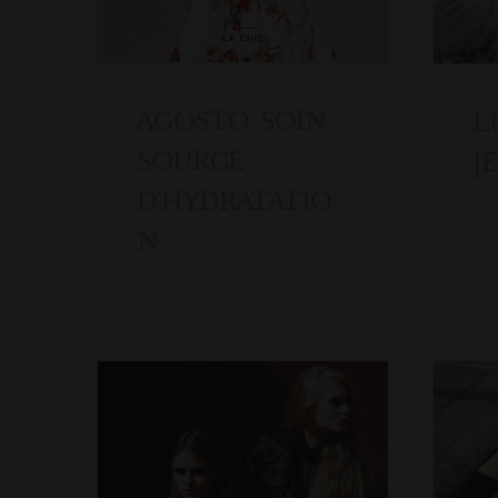
AGOSTO: SOIN
L
SOURCE
J
D’HYDRATATIO
N