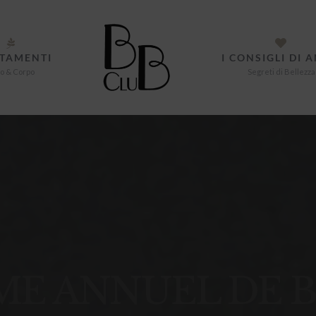
TAMENTI
I CONSIGLI DI 
o & Corpo
Segreti di Bellezza
 ANNUEL DE B