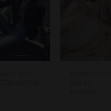
ARZO: SOIN
FEBBRAIO: SO
NITIAL DETOX
ABSOLU
APAISANT