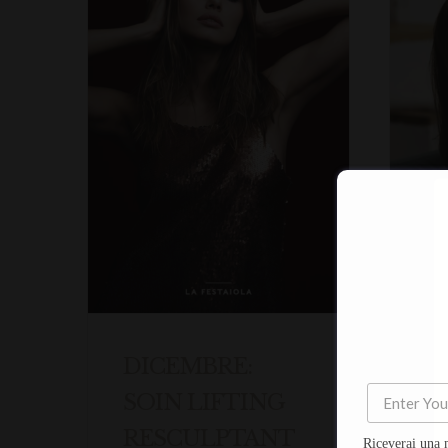
DICEMBRE:
N
SOIN LIFTING
S
RESCULPTANT
A
Riceverai una 