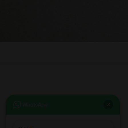
bb club bellezza&benessere
Via Roma, 49 - Mortara - Tel. 0384.93364
© COPYRIGHT -
2026 BB-CLUB BELLEZZA & BENESSERE MORTARA
ALL RIGHTS RESERVED | P. IVA 02660260189 | WEB BY
ZEUS
NOTE LEGALI
|
PRIVACY POLICY
|
COOKIE POLICY