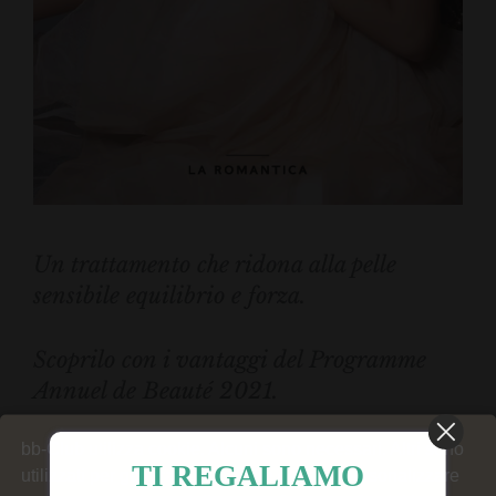
Un trattamento che ridona alla pelle
sensibile equilibrio e forza.
Scoprilo con i vantaggi del Programme
Annuel de Beauté 2021.
bb-Club utilizza cookie. Alcuni sono necessari. Altri sono
Dedicato alle pelli sensibili, delicate o
TI REGALIAMO
utilizzati per generare statistiche del sito, personalizzare
sensibilizzate.