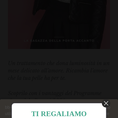
Un trattamento che dona luminosità in un
mese delicato all’amore. Ricambia l’amore
che la tua pelle ha per te.
Scoprilo con i vantaggi del Programme
Annuel de Beauté 2021.
bb-Club utilizza cookie. Alcuni sono necessari. Altri sono
TI REGALIAMO
utilizzati per generare statistiche del sito, personalizzare
Dedicato alle pelli spente, iperpigmentate che