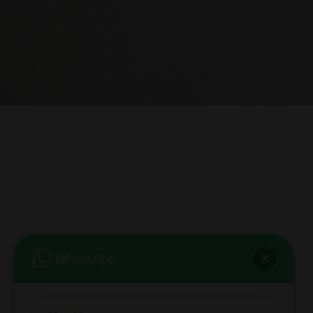
bb club bellezza&benessere
Via Roma, 49 - Mortara - Tel. 0384.93364
© COPYRIGHT -
2026 BB-CLUB BELLEZZA & BENESSERE MORTARA
ALL RIGHTS RESERVED | P. IVA 02660260189 | WEB BY
ZEUS
NOTE LEGALI
|
PRIVACY POLICY
|
COOKIE POLICY