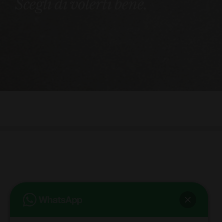
Scegli di volerti bene.
bb club bellezza&benessere
Via Roma, 49 - Mortara - Tel. 0384.93364
© COPYRIGHT -
2026 BB-CLUB BELLEZZA & BENESSERE MORTARA
ALL RIGHTS RESERVED | P. IVA 02660260189 | WEB BY
ZEUS