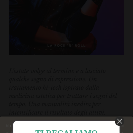
L’estate volge al termine e a lasciato
qualche segno di espressione. Un
trattamento hi-tech ispirato dalla
medicina estetica per trattare i segni del
tempo. Una manualità inedita per
intensificare il risultato degli attivi.
bb-Club utilizza cookie. Alcuni sono necessari. Altri sono
Scoprilo con i vantaggi del Programme
utilizzati per generare statistiche del sito, personalizzare