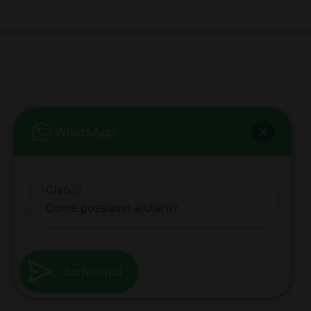
bb club bellezza&benessere
Via Roma, 49 - Mortara - Tel. 0384.93364
© COPYRIGHT -
2026 BB-CLUB BELLEZZA & BENESSERE MORTARA
ALL RIGHTS RESERVED | P. IVA 02660260189 | WEB BY
ZEUS
NOTE LEGALI
|
PRIVACY POLICY
|
COOKIE POLICY
Ciao
Come possiamo aiutarti?
Scrivici qui