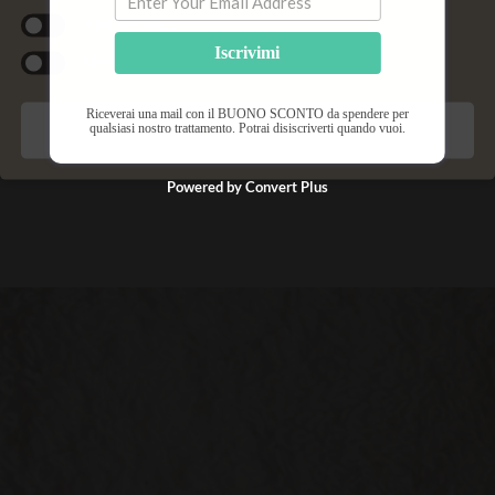
trattamento liftante al viso; la sera bevete una
Statistiche
tisana rilassante e fatevi una buona dormita.
Iscrivimi
Marketing
Riceverai una mail con il BUONO SCONTO da spendere per
qualsiasi nostro trattamento. Potrai disiscriverti quando vuoi.
Salva preferenze
Anna Aresi
Powered by Convert Plus