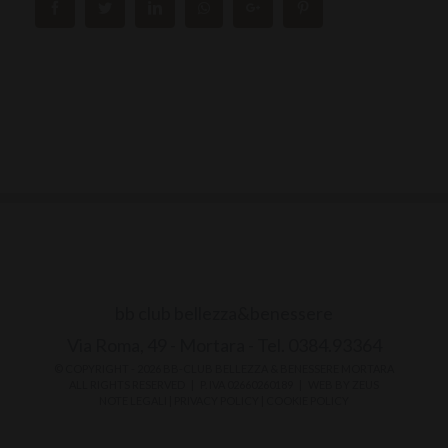
bb club bellezza&benessere
Via Roma, 49 - Mortara - Tel. 0384.93364
© COPYRIGHT -
2026 BB-CLUB BELLEZZA & BENESSERE MORTARA
ALL RIGHTS RESERVED | P. IVA 02660260189 | WEB BY
ZEUS
NOTE LEGALI
|
PRIVACY POLICY
|
COOKIE POLICY