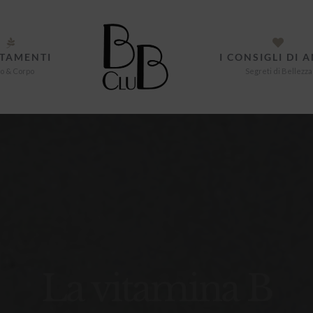
TAMENTI
I CONSIGLI DI 
o & Corpo
Segreti di Bellezza
La vitamina B