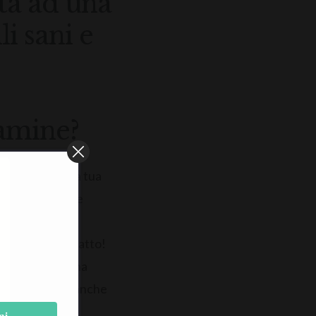
ta ad una
i sani e
tamine?
ssenziale per la tua
 molte creme che
isti e presta
sa è nel tuo piatto!
 studio recente ha
 labbra secche, anche
mi