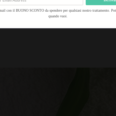
mail con il BUONO SCONTO da spendere per qualsiasi nostro trattamento. Potra
arriva, necessita ancora di più di un supercarico di vitami
Salva preferenze
quando vuoi.