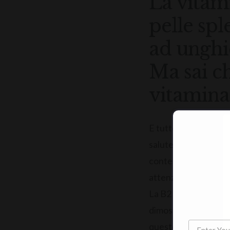
La vitam
pelle spl
ad unghie
Ma sai ch
vitamina
E tutte hanno proprie
salute e la tua belle
contengono queste vi
attenzione all’alimen
La B2 ad esempio migl
dimostrato che il 25%
questo potrebbe esse