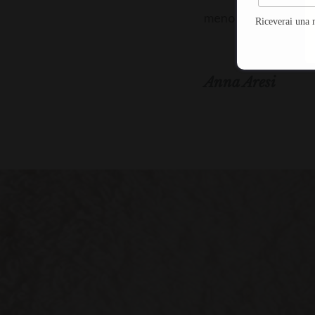
meno efficace o quasi
Riceverai una 
Anna Aresi