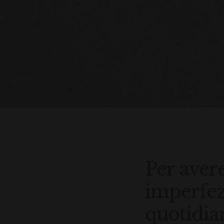
Per avere
imperfez
quotidia