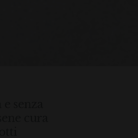
a e senza
sene cura
otti