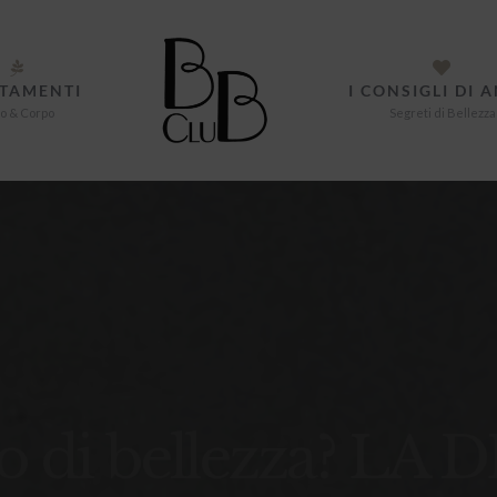
TAMENTI
I CONSIGLI DI 
o & Corpo
Segreti di Bellezza
sto di bellezza? L