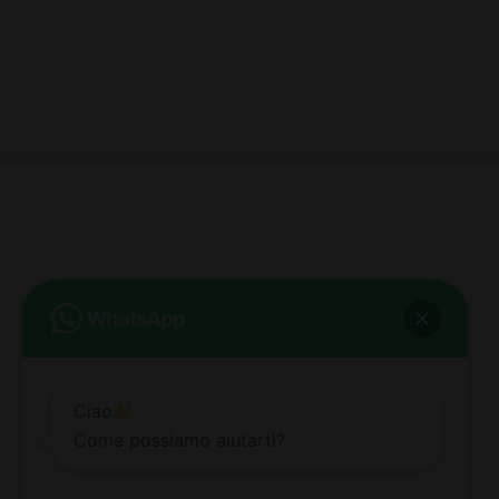
bb club bellezza&benessere
Via Roma, 49 - Mortara - Tel. 0384.93364
© COPYRIGHT -
2026 BB-CLUB BELLEZZA & BENESSERE MORTARA
ALL RIGHTS RESERVED | P. IVA 02660260189 | WEB BY
ZEUS
NOTE LEGALI
|
PRIVACY POLICY
|
COOKIE POLICY
Ciao
Come possiamo aiutarti?