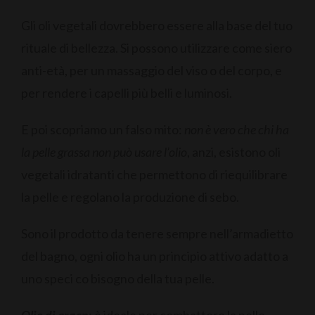
Gli oli vegetali dovrebbero essere alla base del tuo
rituale di bellezza. Si possono utilizzare come siero
anti-età, per un massaggio del viso o del corpo, e
per rendere i capelli più belli e luminosi.
E poi scopriamo un falso mito:
non è vero che chi ha
la pelle grassa non può usare l’olio
, anzi, esistono oli
vegetali idratanti che permettono di riequilibrare
la pelle e regolano la produzione di sebo.
Sono il prodotto da tenere sempre nell’armadietto
del bagno, ogni olio ha un principio attivo adatto a
uno speci co bisogno della tua pelle.