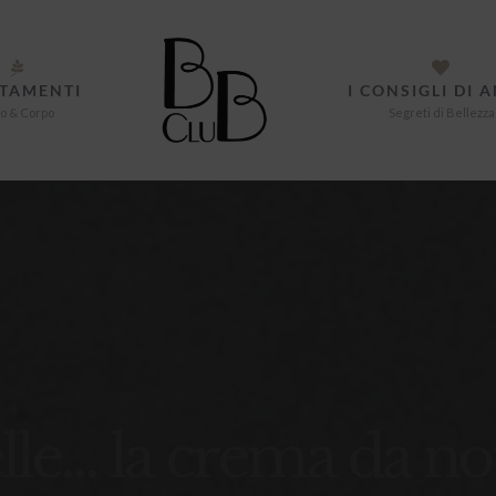
TAMENTI
I CONSIGLI DI 
o & Corpo
Segreti di Bellezza
lle… la crema da no