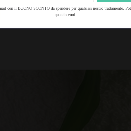
tto controllo rossori e irritazioni cutanee.
mail con il BUONO SCONTO da spendere per qualsiasi nostro trattamento. Potra
Salva preferenze
quando vuoi.