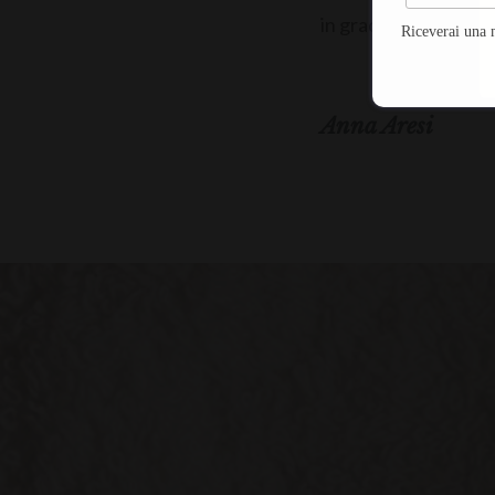
in grado di tenere so
Riceverai una 
Anna Aresi