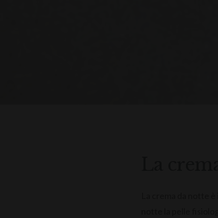
La crema
La crema da notte è 
notte la pelle fisiol