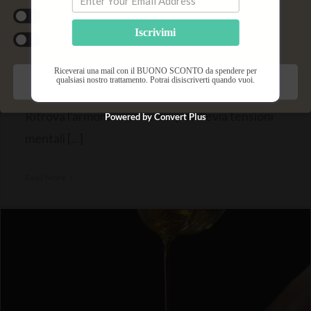
Statistiche
Iscrivimi
Marketing
Massaggio Balinese
Massaggi Esclusivi
Riceverai una mail con il BUONO SCONTO da spendere per
qualsiasi nostro trattamento. Potrai disiscriverti quando vuoi.
Salva preferenze
Ritrova l'armonia mente-corpo Allevia tensioni
Powered by Convert Plus
mentali [...]
Read More