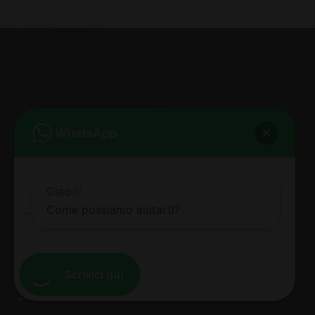
25
%
SPECIAL OFFER
Ciao
Come possiamo aiutarti?
Take some time. Treat
Scrivici qui
yourself. You deserve it.