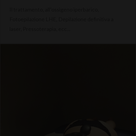
Il trattamento, all’ossigeno iperbarico,
Fotoepilazione LHE, Depilazione definitiva a
laser, Pressoterapia, ecc...