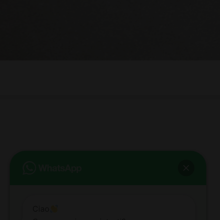
bb club bellezza&benessere
Via Roma, 49 - Mortara - Tel. 0384.93364
© COPYRIGHT -
2026 BB-CLUB BELLEZZA & BENESSERE MORTARA
ALL RIGHTS RESERVED | P. IVA 02660260189 | WEB BY
ZEUS
NOTE LEGALI
|
PRIVACY POLICY
|
COOKIE POLICY
Ciao