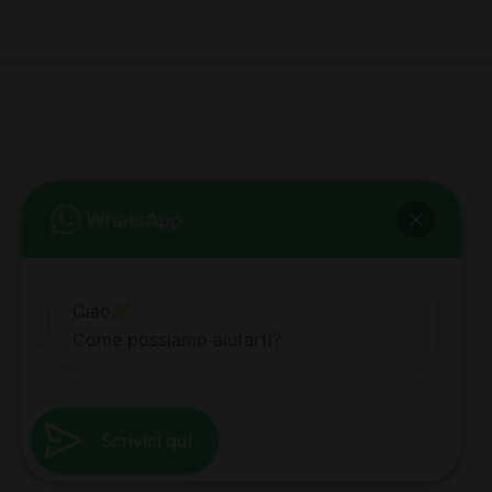
bb club bellezza&benessere
Via Roma, 49 - Mortara - Tel. 0384.93364
© COPYRIGHT -
2026 BB-CLUB BELLEZZA & BENESSERE MORTARA
ALL RIGHTS RESERVED | P. IVA 02660260189 | WEB BY
ZEUS
NOTE LEGALI
|
PRIVACY POLICY
|
COOKIE POLICY
Ciao
Come possiamo aiutarti?
Scrivici qui