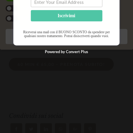
un trattamento di digitopressione, seguito poi da
Statistiche
un massaggio con pietre laviche e oli aromatici
Iscrivimi
Marketing
caldi.
Riceverai una mail con il BUONO SCONTO da spendere per
Potente azione anti-stress su mente e corpo.
qualsiasi nostro trattamento. Potrai disiscriverti quando vuoi.
Salva preferenze
Powered by Convert Plus
60 MIN € 65,00 – PRENOTA SUBITO!
Condividi sui social