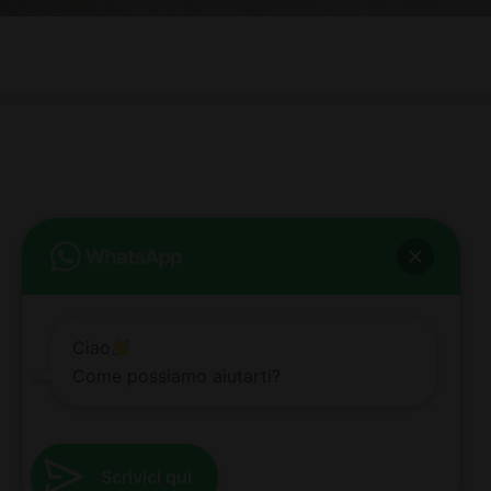
bb club bellezza&benessere
Via Roma, 49 - Mortara - Tel. 0384.93364
© COPYRIGHT -
2026 BB-CLUB BELLEZZA & BENESSERE MORTARA
ALL RIGHTS RESERVED | P. IVA 02660260189 | WEB BY
ZEUS
NOTE LEGALI
|
PRIVACY POLICY
|
COOKIE POLICY
Ciao
Come possiamo aiutarti?
Scrivici qui