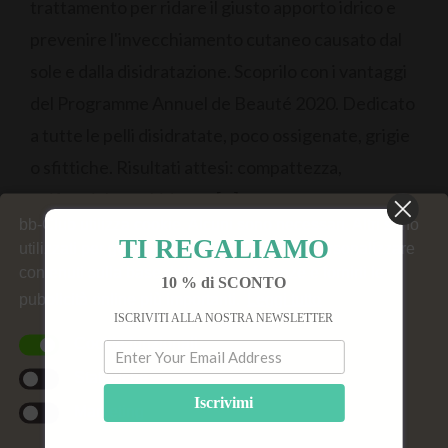
trattamento per ridare il giusto apporto idrico e
prevenire l'invecchiamento cutaneo causato dal
sole e dalla disidratazione. Scoprilo con i vantaggi
del Programme Annuel de Beauté 2020. Dedicato
a tutte le pelli disidratate, poco ossigenate, grigie
o sfittiche. Risultati attesi: compattezza,
uniformità, morbidezza, [...]
bb-Club utilizza cookie. Alcuni sono necessari. Altri sono
TI REGALIAMO
utilizzati per generare statistiche del sito, personalizzare
contenuti sulla base delle tue preferenze e fornirti le
10 % di SCONTO
pubblicità online più importanti.
Leggi tutto
ISCRIVITI ALLA NOSTRA NEWSLETTER
Cookie funzionali
Statistiche
Iscrivimi
Marketing