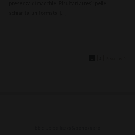
presenza di macchie. Risultati attesi: pelle
schiarita, uniformata, [...]
1
2
Prossimo
bb club bellezza&benessere