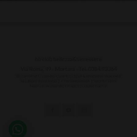
bb club bellezza&benessere
Via Roma, 49 - Mortara - Tel. 0384.93364
© COPYRIGHT -
2026 BB-CLUB BELLEZZA & BENESSERE MORTARA
ALL RIGHTS RESERVED | P. IVA 02660260189 | WEB BY
ZEUS
NOTE LEGALI
|
PRIVACY POLICY
|
COOKIE POLICY
Ciao
Come possiamo aiutarti?