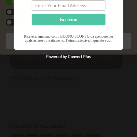
Cookie funzionali
disidratazione e mancanza di nutrimento, saranno
Statistiche
eliminati.
Iscrivimi
Marketing
Trattamento € 88,00 anziché € 110,00*
Riceverai una mail con il BUONO SCONTO da spendere per
qualsiasi nostro trattamento. Potrai disiscriverti quando vuoi.
Salva preferenze
Powered by Convert Plus
Durata Trattamento: 1 h 15′ – Prenota
subito!
*Solo nel mese di Novembre.
Condividi sui social