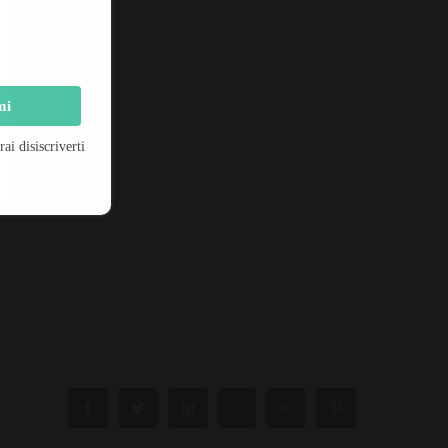
ellezza.
mi
i disiscriverti