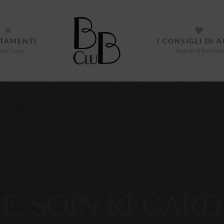
TAMENTI
I CONSIGLI DI 
o & Corpo
Segreti di Bellezza
E: SOIN REGARD