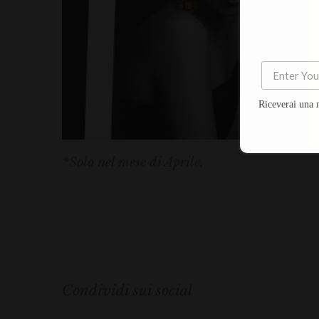
Riceverai una 
*Solo nel mese di Aprile.
Condividi sui social