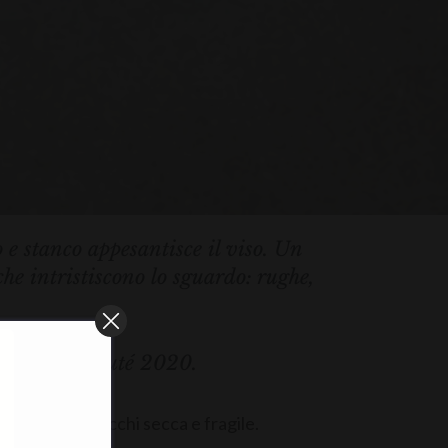
e stanco appesantisce il viso. Un
he intristiscono lo sguardo: rughe,
nnuel de Beauté 2020.
 del contorno occhi secca e fragile.