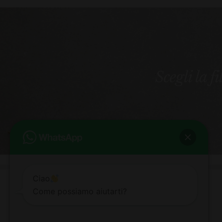
Scegli la f
Ciao
Come possiamo aiutarti?