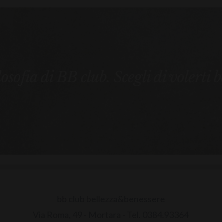
ilosofia di BB club. Scegli di volerti 
bb club bellezza&benessere
Via Roma, 49 - Mortara - Tel. 0384.93364