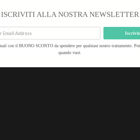
Risultati attesi: lo sguardo ritrova la sua naturale b
Cookie funzionali
ISCRIVITI ALLA NOSTRA NEWSLETTER
Statistiche
Trattamento € 40,00 anziché € 50,00*
Marketing
Iscrivi
mail con il BUONO SCONTO da spendere per qualsiasi nostro trattamento. Potra
Salva preferenze
Durata Trattamento: 45′ – Prenota subito!
quando vuoi.