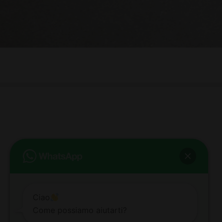
bb club bellezza&benessere
Via Roma, 49 - Mortara - Tel. 0384.93364
© COPYRIGHT -
2026 BB-CLUB BELLEZZA & BENESSERE MORTARA
ALL RIGHTS RESERVED | P. IVA 02660260189 | WEB BY
ZEUS
NOTE LEGALI
|
PRIVACY POLICY
|
COOKIE POLICY
Ciao
Come possiamo aiutarti?