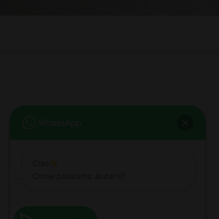
bb club bellezza&benessere
Via Roma, 49 - Mortara - Tel. 0384.93364
© COPYRIGHT -
2026 BB-CLUB BELLEZZA & BENESSERE MORTARA
ALL RIGHTS RESERVED | P. IVA 02660260189 | WEB BY
ZEUS
NOTE LEGALI
|
PRIVACY POLICY
|
COOKIE POLICY
Ciao
Come possiamo aiutarti?