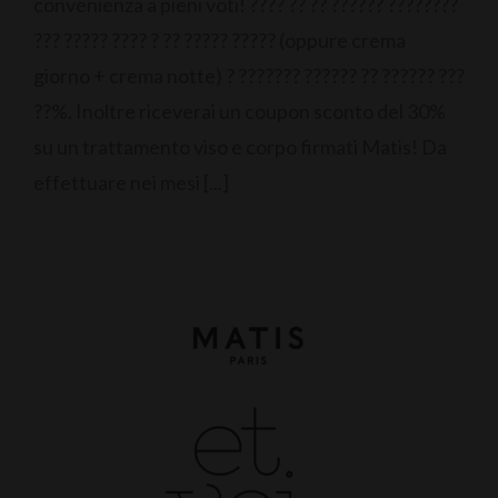
convenienza a pieni voti! ???? ?? ?? ?????? ????????
??? ????? ???? ? ?? ????? ????? (oppure crema
giorno + crema notte) ? ??????? ?????? ?? ?????? ???
??%. Inoltre riceverai un coupon sconto del 30%
su un trattamento viso e corpo firmati Matis! Da
effettuare nei mesi [...]