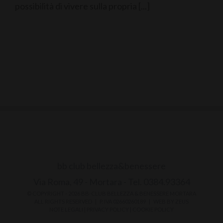
possibilità di vivere sulla propria [...]
bb club bellezza&benessere
Via Roma, 49 - Mortara - Tel. 0384.93364
© COPYRIGHT -
2026 BB-CLUB BELLEZZA & BENESSERE MORTARA
ALL RIGHTS RESERVED | P. IVA 02660260189 | WEB BY
ZEUS
NOTE LEGALI
|
PRIVACY POLICY
|
COOKIE POLICY