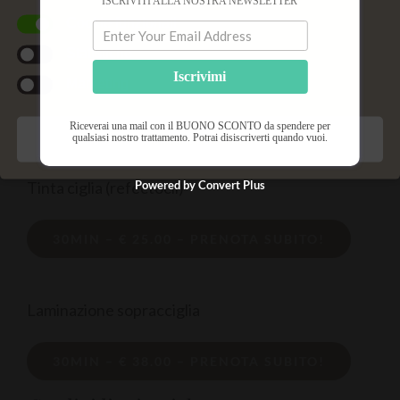
ISCRIVITI ALLA NOSTRA NEWSLETTER
Cookie funzionali
Statistiche
Laminazione ciglia e sopracciglia
Iscrivimi
Marketing
1 ORA – € 55.00 – PRENOTA SUBITO!
Riceverai una mail con il BUONO SCONTO da spendere per
qualsiasi nostro trattamento. Potrai disiscriverti quando vuoi.
Salva preferenze
Tinta ciglia (refectocil)
Powered by Convert Plus
30MIN – € 25.00 – PRENOTA SUBITO!
Laminazione sopracciglia
30MIN – € 38.00 – PRENOTA SUBITO!