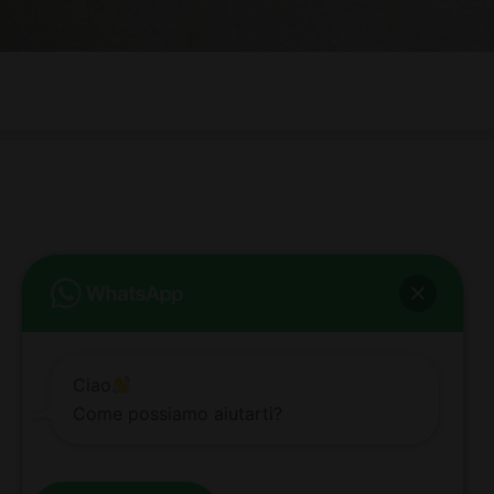
bb club bellezza&benessere
Via Roma, 49 - Mortara - Tel. 0384.93364
© COPYRIGHT -
2026 BB-CLUB BELLEZZA & BENESSERE MORTARA
ALL RIGHTS RESERVED | P. IVA 02660260189 | WEB BY
ZEUS
NOTE LEGALI
|
PRIVACY POLICY
|
COOKIE POLICY
Ciao
Come possiamo aiutarti?