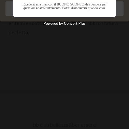
Riceverai una mail con il BUONO SCONTO da spendere per
qualsiasi nostro trattamento. Potrai disiscriverti quando vuoi.
Salva preferenze
La crema solare è fondamentale per evitare
eritemi e scottature e garantirsi un’abbronzatura
Powered by Convert Plus
perfetta.
bb club bellezza&benessere