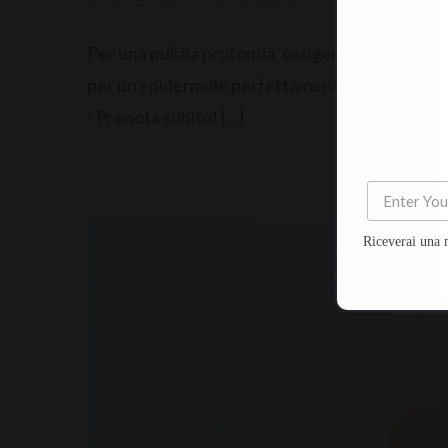
Per una pulizia profonda, ossigena e rigenera la 
per un'epidermide perfettamente purificata e det
- Prenota subito! [...]
Riceverai una 