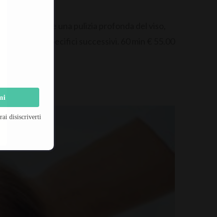
 pelle. Consente una pulizia profonda del viso,
e i prodotti specifici successivi. 60 min € 55.00
mi
i disiscriverti