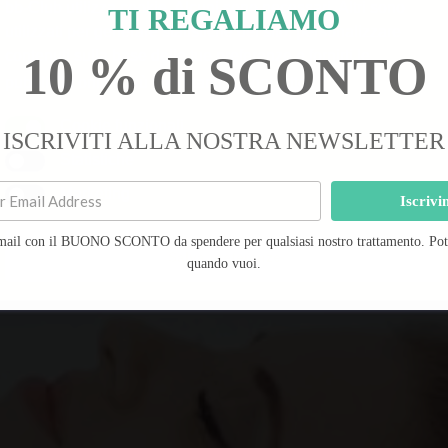
bb-Club utilizza cookie. Alcuni sono necessari. Altri sono
TI REGALIAMO
utilizzati per generare statistiche del sito, personalizzare
pelle. Il trattamento di apertura perfetto per tutti i tipi di
contenuti sulla base delle tue preferenze e fornirti le
10 % di SCONTO
pubblicità online più importanti.
Leggi tutto
ossinata. Prepara inoltre la pelle a ricevere i trattamenti 
Cookie funzionali
ISCRIVITI ALLA NOSTRA NEWSLETTER
Statistiche
Marketing
Iscrivi
mail con il BUONO SCONTO da spendere per qualsiasi nostro trattamento. Potra
Salva preferenze
quando vuoi.