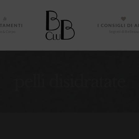
TAMENTI
I CONSIGLI DI 
o & Corpo
Segreti di Bellezza
pelli disidratate