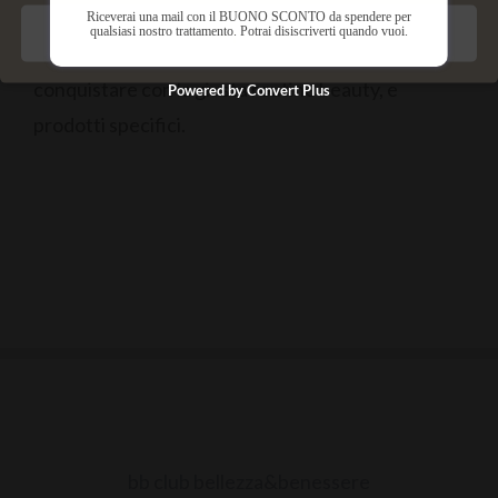
Riceverai una mail con il BUONO SCONTO da spendere per
qualsiasi nostro trattamento. Potrai disiscriverti quando vuoi.
Salva preferenze
Il sogno di tutte! Fortunatamente non difficile da
conquistare con la giusta routine beauty, e
Powered by Convert Plus
prodotti specifici.
bb club bellezza&benessere