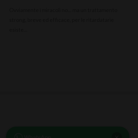
Ovviamente i miracoli no... ma un trattamento
strong, breve ed efficace, per le ritardatarie
esiste...
bb club bellezza&benessere