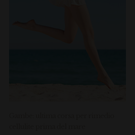
Gambe: ultima corsa per rimedio
cellulite prima del mare