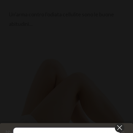
Un'arma contro l'odiata cellulite sono le buone
abitudini...
bb-Club utilizza cookie. Alcuni sono necessari. Altri sono