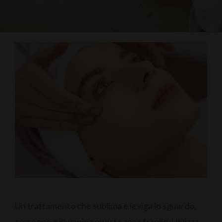
Un trattamento che sublima e leviga lo sguardo,
corregge e illumnina questa zona fragile. Utilizza