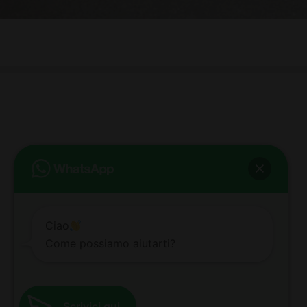
bb club bellezza&benessere
Via Roma, 49 - Mortara - Tel. 0384.93364
© COPYRIGHT -
2026 BB-CLUB BELLEZZA & BENESSERE MORTARA
ALL RIGHTS RESERVED | P. IVA 02660260189 | WEB BY
ZEUS
NOTE LEGALI
|
PRIVACY POLICY
|
COOKIE POLICY
Ciao
Come possiamo aiutarti?
Scrivici qui