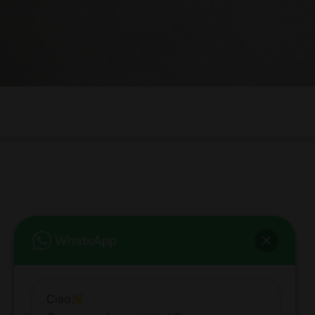
bb club bellezza&benessere
Via Roma, 49 - Mortara - Tel. 0384.93364
© COPYRIGHT -
2026 BB-CLUB BELLEZZA & BENESSERE MORTARA
ALL RIGHTS RESERVED | P. IVA 02660260189 | WEB BY
ZEUS
NOTE LEGALI
|
PRIVACY POLICY
|
COOKIE POLICY
Ciao