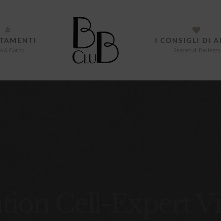
TAMENTI
I CONSIGLI DI 
o & Corpo
Segreti di Bellezza
tion Cell-Expert V