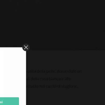
llezza e la luminosità della pelle, donandole un
 cellule staminali della rosa bianca e alle
onsigliato soprattutto nei cambi di stagione,
rmonali.
mi