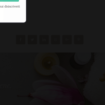
i disiscriverti
bene.