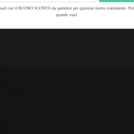
mail con il BUONO SCONTO da spendere per qualsiasi nostro trattamento. Potra
Salva preferenze
75 MIN € 90.00 – PRENOTA SUBITO!
quando vuoi.
ilosofia di BB club. Scegli di volerti 