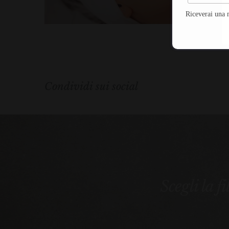
Riceverai una 
Condividi sui social
Scegli la f