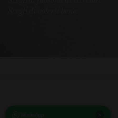
Scegli la filosofia di BB club.
Scegli di volerti bene.
bb club bellezza&benessere
Via Roma, 49 - Mortara - Tel. 0384.93364