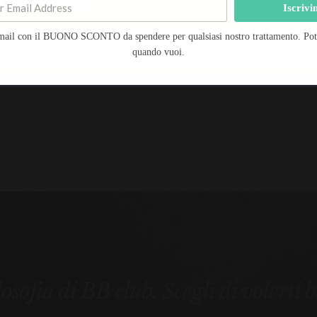
Marketing
Iscrivi
mail con il BUONO SCONTO da spendere per qualsiasi nostro trattamento. Potra
Salva preferenze
quando vuoi.
ilosofia di BB club. Scegli di volerti 