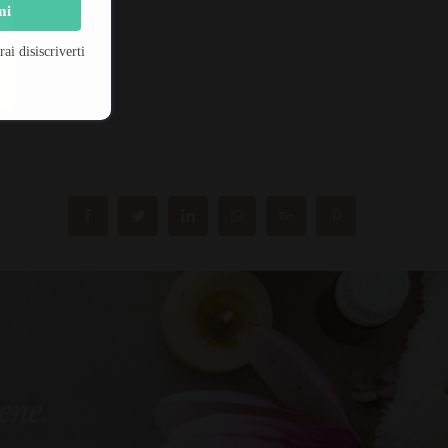
mi
i disiscriverti
bene.