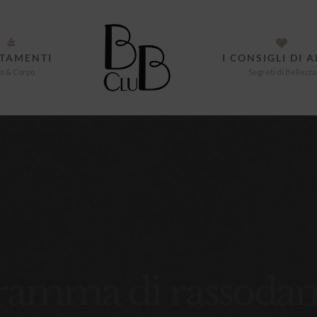
TAMENTI
I CONSIGLI DI 
o & Corpo
Segreti di Bellezza
ramma di rassoda