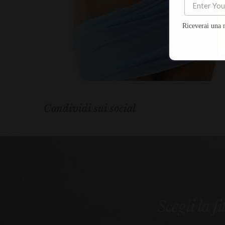
Riceverai una 
Condividi sui social
Scegli la f