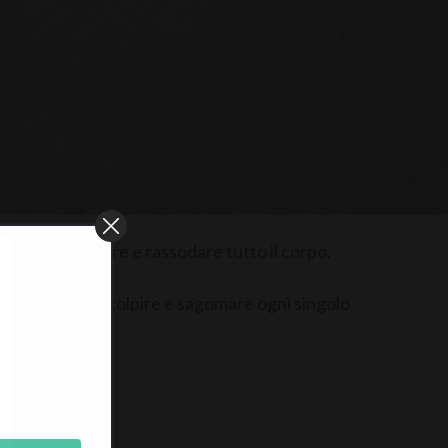
i per modellare e rassodare tutto il corpo.
pecifiche per scolpire e sagomare ogni singolo