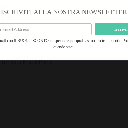
Cookie funzionali
ISCRIVITI ALLA NOSTRA NEWSLETTER
-20%
Statistiche
Marketing
Iscrivi
Durata Trattamento: 1h 15′ – Prenota subito
mail con il BUONO SCONTO da spendere per qualsiasi nostro trattamento. Potra
Salva preferenze
quando vuoi.
 Matis.
a firmata Matis Paris