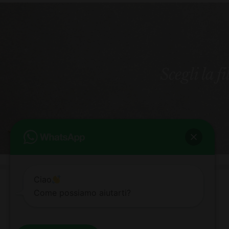
Scegli la f
Ciao
Come possiamo aiutarti?