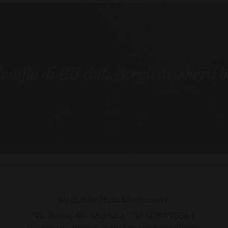
ilosofia di BB club. Scegli di volerti 
bb club bellezza&benessere
Via Roma, 49 - Mortara - Tel. 0384.93364
© COPYRIGHT -
2026 BB-CLUB BELLEZZA & BENESSERE MORTARA