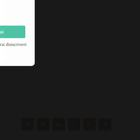
mi
!
i disiscriverti