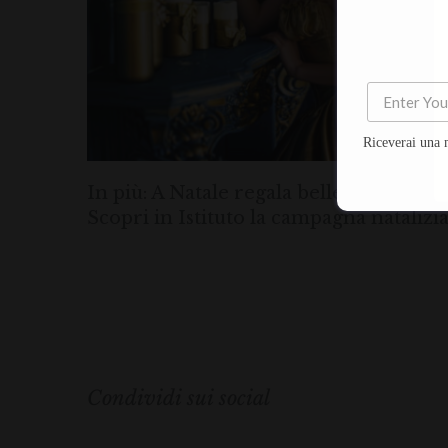
Riceverai una 
In più: A Natale regala bellezza, regala
Scopri in Istituto la campagna natalizi
Condividi sui social