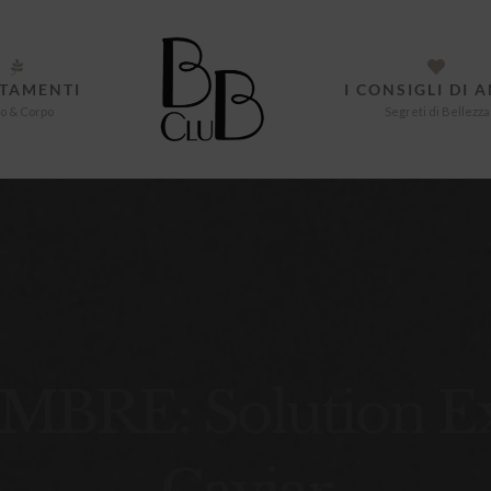
TAMENTI
I CONSIGLI DI 
o & Corpo
Segreti di Bellezza
MBRE: Solution E