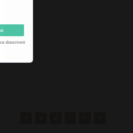
mi
i disiscriverti