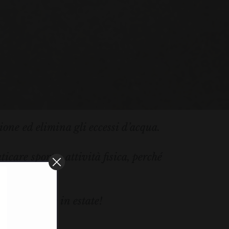
ione ed elimina gli eccessi d’acqua.
icare sport o attività fisica, perché
ggere… anche in estate!