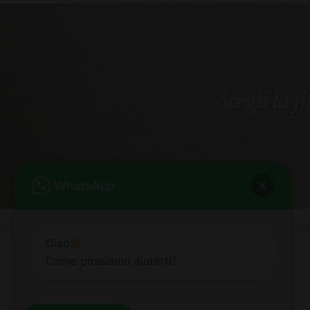
Scegli la f
Ciao
Come possiamo aiutarti?