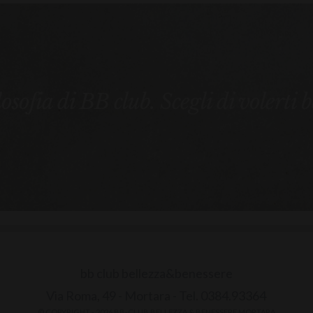
ilosofia di BB club. Scegli di volerti 
bb club bellezza&benessere
Via Roma, 49 - Mortara - Tel. 0384.93364
© COPYRIGHT -
2026 BB-CLUB BELLEZZA & BENESSERE MORTARA