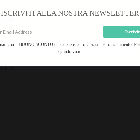
-20%
Cookie funzionali
ISCRIVITI ALLA NOSTRA NEWSLETTER
Statistiche
Marketing
Durata Trattamento: 1h – Prenota subito!
Iscrivi
mail con il BUONO SCONTO da spendere per qualsiasi nostro trattamento. Potra
Salva preferenze
quando vuoi.
ndi vantaggi sull’acquisto dei prodotti Matis.
ituto