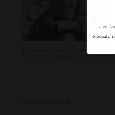
Riceverai una 
In più: giugno e luglio sono mesi di gra
Chiedi della campagna 30 e Lode in Ist
Condividi sui social