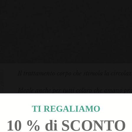
Il trattamento corpo che stimola la circolaz
Ideale anche per tutti coloro che amano prat
favorisce il recupero muscolare.
bb-Club utilizza cookie. Alcuni sono necessari. Altri sono
TI REGALIAMO
utilizzati per generare statistiche del sito, personalizzare
Per riscoprire il piacere di avere gambe le
contenuti sulla base delle tue preferenze e fornirti le
10 % di SCONTO
pubblicità online più importanti.
Leggi tutto