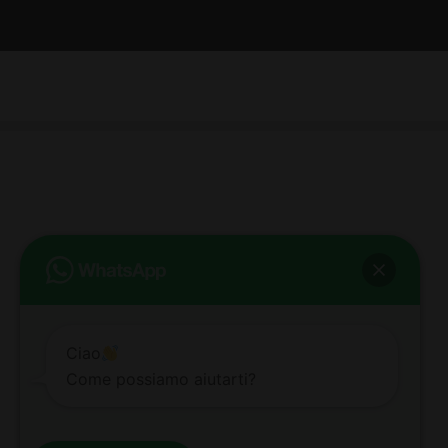
bb club bellezza&benessere
Via Roma, 49 - Mortara - Tel. 0384.93364
© COPYRIGHT -
2026 BB-CLUB BELLEZZA & BENESSERE MORTARA
ALL RIGHTS RESERVED | P. IVA 02660260189 | WEB BY
ZEUS
NOTE LEGALI
|
PRIVACY POLICY
|
COOKIE POLICY
Ciao
Come possiamo aiutarti?