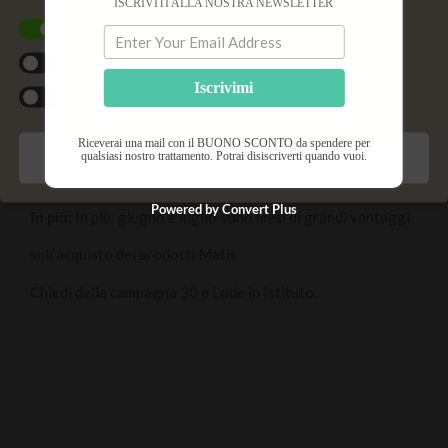
ISCRIVITI ALLA NOSTRA NEWSLETTER
Cookie funzionali
-20%
Statistiche
Iscrivimi
Marketing
Durata Trattamento: 1h – Prenota
subito!
Riceverai una mail con il BUONO SCONTO da spendere per
qualsiasi nostro trattamento. Potrai disiscriverti quando vuoi.
Salva preferenze
Powered by Convert Plus
In più:
In più: giugno e luglio sono mesi di grandi vantaggi
sull’acquisto dei prodotti Matis.
Chiedi della campagna 30 e Lode in Istituto.