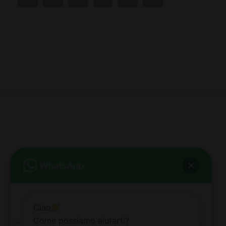
bb club bellezza&benessere
Via Roma, 49 - Mortara - Tel. 0384.93364
© COPYRIGHT -
2026 BB-CLUB BELLEZZA & BENESSERE MORTARA
ALL RIGHTS RESERVED | P. IVA 02660260189 | WEB BY
ZEUS
NOTE LEGALI
|
PRIVACY POLICY
|
COOKIE POLICY
Ciao
Come possiamo aiutarti?