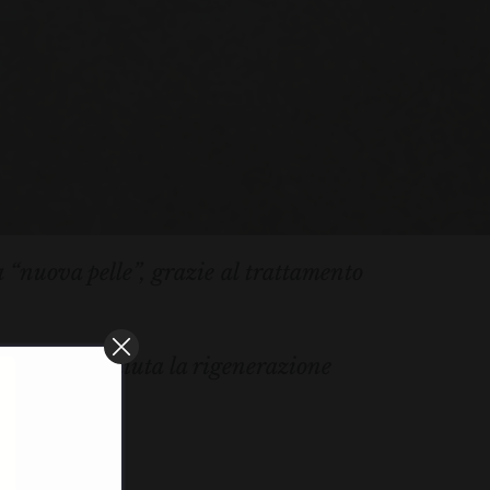
 “nuova pelle”, grazie al trattamento
idermide e aiuta la rigenerazione