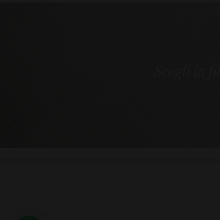
Scegli la f
Ciao
Come possiamo aiutarti?