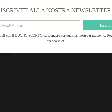
Cookie funzionali
ISCRIVITI ALLA NOSTRA NEWSLETTER
-20%
Statistiche
Marketing
Iscrivi
Durata Trattamento: 1h 15' – Prenota subito
mail con il BUONO SCONTO da spendere per qualsiasi nostro trattamento. Potra
Salva preferenze
quando vuoi.
ndi vantaggi sull’acquisto dei prodotti Matis.
ituto