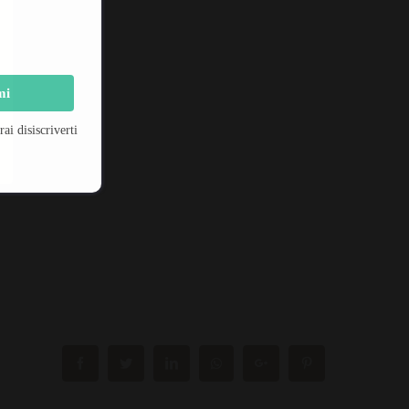
mi
!
i disiscriverti