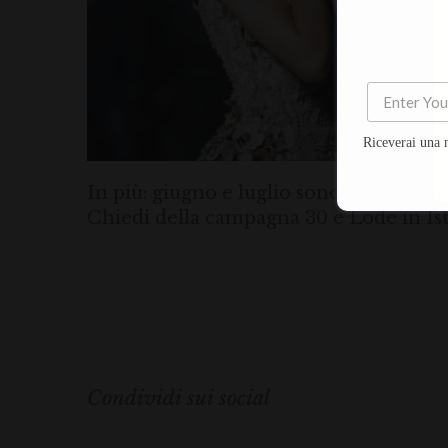
Riceverai una 
In più: giugno e luglio sono mesi di gra
Chiedi della campagna 30 e Lode in Ist
Condividi sui social