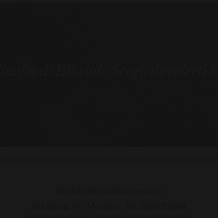
ilosofia di BB club. Scegli di volerti 
bb club bellezza&benessere
Via Roma, 49 - Mortara - Tel. 0384.93364
© COPYRIGHT -
2026 BB-CLUB BELLEZZA & BENESSERE MORTARA