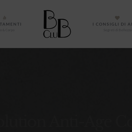
TAMENTI
I CONSIGLI DI 
o & Corpo
Segreti di Bellezza
ution Anti-Age Cor