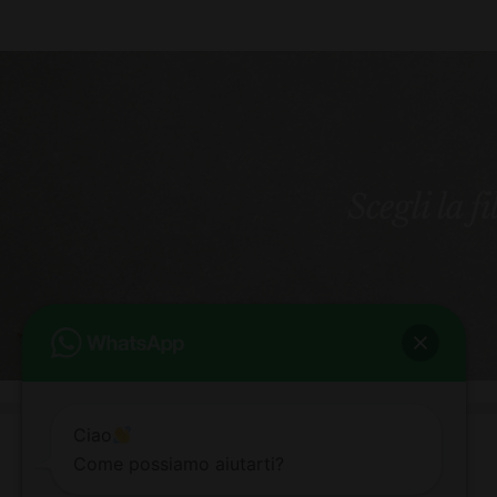
Scegli la f
Ciao
Come possiamo aiutarti?