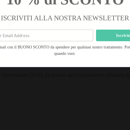
pubblicità online più importanti.
Leggi tutto
Risultati attesi: pelle nutrita e riparata. Uno dei prin
Cookie funzionali
ISCRIVITI ALLA NOSTRA NEWSLETTER
raffinato, per nutrire e riparare la pelle spenta e af
Statistiche
Marketing
Trattamento € 56,00 anziché € 70,00*
Iscrivi
mail con il BUONO SCONTO da spendere per qualsiasi nostro trattamento. Potra
Salva preferenze
quando vuoi.
Durata Trattamento: 1 h – Prenota subito!
t Detersione DUO, lo sconto sul trattamento diventa del