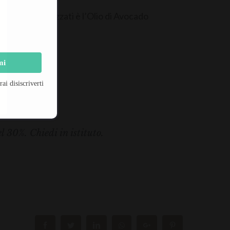
cipi attivi utilizzati è l’Olio di Avocado
faticata.
mi
i disiscriverti
 30%. Chiedi in istituto.