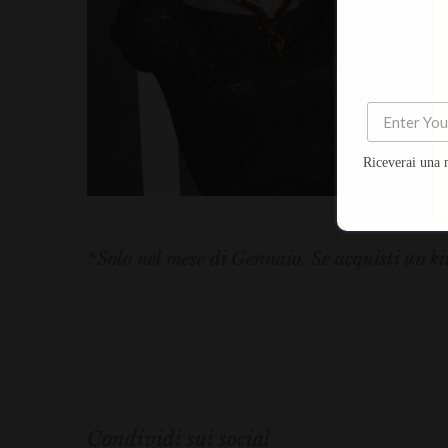
Riceverai una 
*Solo nel mese di Gennaio. Se acquisti un ki
Condividi sui social