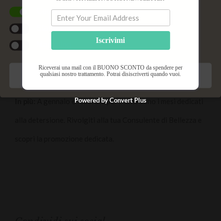
-20%
Cookie funzionali
Statistiche
Iscrivimi
Marketing
Durata Trattamento: 1h 15′ – Prenota
subito!
Riceverai una mail con il BUONO SCONTO da spendere per
qualsiasi nostro trattamento. Potrai disiscriverti quando vuoi.
Salva preferenze
Powered by Convert Plus
In più:
A gennaio e febbraio per Matis sono i mesi dedicati
alla detersione. Rivolgiti alla tua Consulente di Bellezza e
scopri la promozione dedicata.