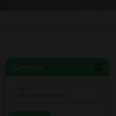
bb club bellezza&benessere
Via Roma, 49 - Mortara - Tel. 0384.93364
© COPYRIGHT -
2026 BB-CLUB BELLEZZA & BENESSERE MORTARA
ALL RIGHTS RESERVED | P. IVA 02660260189 | WEB BY
ZEUS
NOTE LEGALI
|
PRIVACY POLICY
|
COOKIE POLICY
Ciao
Come possiamo aiutarti?