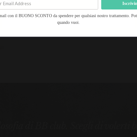
Marketing
Iscrivi
40 MIN – € 35.00 – PRENOTA SUBITO!
mail con il BUONO SCONTO da spendere per qualsiasi nostro trattamento. Potra
Salva preferenze
quando vuoi.
ilosofia di BB club. Scegli di volerti 