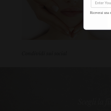
Riceverai una 
Condividi sui social
Scegli la f