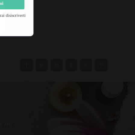
mi
i disiscriverti
bene.