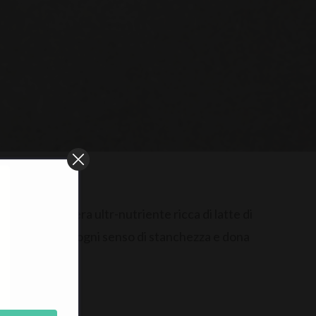
n una maschera ultr-nutriente ricca di latte di
e tempo toglie ogni senso di stanchezza e dona
o.