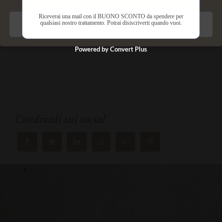
Durata Trattamento: 1h 15' – Prenota
Riceverai una mail con il BUONO SCONTO da spendere per
subito!
qualsiasi nostro trattamento. Potrai disiscriverti quando vuoi.
Salva preferenze
Powered by Convert Plus
Condividi sui social