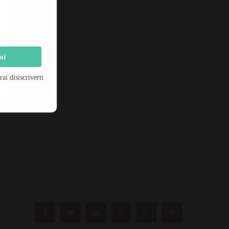
mi
i disiscriverti