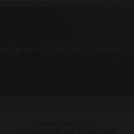
ilosofia di BB club. Scegli di volerti 
bb club bellezza&benessere
Via Roma, 49 - Mortara - Tel. 0384.93364