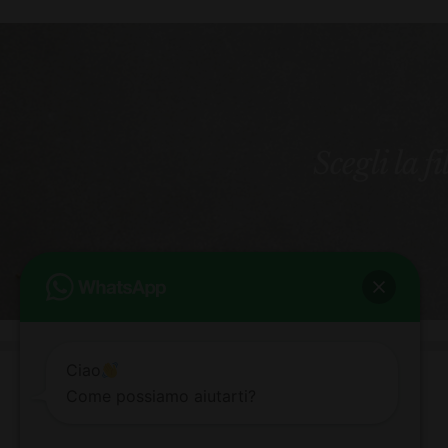
Scegli la f
Ciao
Come possiamo aiutarti?