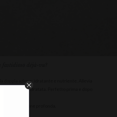
n fastidioso déjà-vu?
la doppia azione: idratante e nutriente. Allevia
pelle secca e disidratata. Perfetto prima e dopo
mento e idratazione profonda.