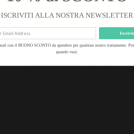
-20%
Cookie funzionali
ISCRIVITI ALLA NOSTRA NEWSLETTER
Statistiche
Durata Trattamento: 1h – Prenota subito!
Marketing
Iscrivi
mail con il BUONO SCONTO da spendere per qualsiasi nostro trattamento. Potra
Salva preferenze
quando vuoi.
In più
: La tua pelle è unica, impara a proteggerla.
Chiedi della campagna dedicata ai solari in Istituto